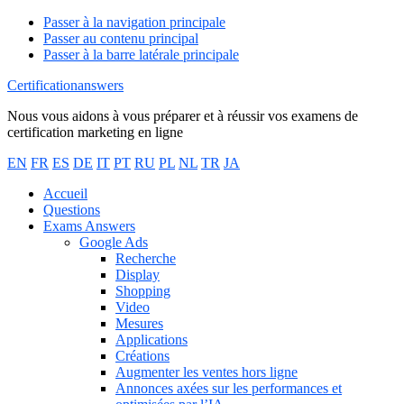
Passer à la navigation principale
Passer au contenu principal
Passer à la barre latérale principale
Certificationanswers
Nous vous aidons à vous préparer et à réussir vos examens de
certification marketing en ligne
EN
FR
ES
DE
IT
PT
RU
PL
NL
TR
JA
Accueil
Questions
Exams Answers
Google Ads
Recherche
Display
Shopping
Video
Mesures
Applications
Créations
Augmenter les ventes hors ligne
Annonces axées sur les performances et