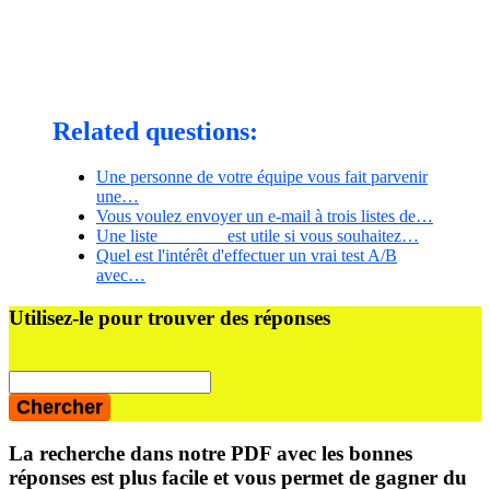
Related questions:
Une personne de votre équipe vous fait parvenir
une…
Vous voulez envoyer un e-mail à trois listes de…
Une liste _______ est utile si vous souhaitez…
Quel est l'intérêt d'effectuer un vrai test A/B
avec…
Barre
Utilisez-le pour trouver des réponses
latérale
principale
La recherche dans notre PDF avec les bonnes
réponses est plus facile et vous permet de gagner du