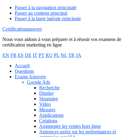
Passer à la navigation principale
Passer au contenu principal
Passer à la barre latérale principale
Certificationanswers
Nous vous aidons à vous préparer et à réussir vos examens de
certification marketing en ligne
EN
FR
ES
DE
IT
PT
RU
PL
NL
TR
JA
Accueil
Questions
Exams Answers
Google Ads
Recherche
Display
Shopping
Video
Mesures
Applications
Créations
Augmenter les ventes hors ligne
Annonces axées sur les performances et