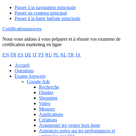
Passer à la navigation principale
Passer au contenu principal
Passer à la barre latérale principale
Certificationanswers
Nous vous aidons à vous préparer et à réussir vos examens de
certification marketing en ligne
EN
FR
ES
DE
IT
PT
RU
PL
NL
TR
JA
Accueil
Questions
Exams Answers
Google Ads
Recherche
Display
Shopping
Video
Mesures
Applications
Créations
Augmenter les ventes hors ligne
Annonces axées sur les performances et