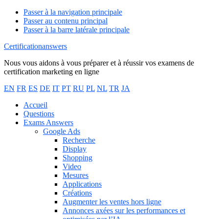
Passer à la navigation principale
Passer au contenu principal
Passer à la barre latérale principale
Certificationanswers
Nous vous aidons à vous préparer et à réussir vos examens de
certification marketing en ligne
EN
FR
ES
DE
IT
PT
RU
PL
NL
TR
JA
Accueil
Questions
Exams Answers
Google Ads
Recherche
Display
Shopping
Video
Mesures
Applications
Créations
Augmenter les ventes hors ligne
Annonces axées sur les performances et