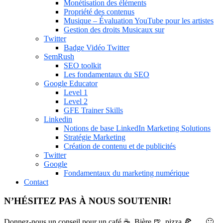
Monétisation des éléments
Propriété des contenus
Musique – Évaluation YouTube pour les artistes
Gestion des droits Musicaux sur
Twitter
Badge Vidéo Twitter
SemRush
SEO toolkit
Les fondamentaux du SEO
Google Educator
Level 1
Level 2
GFE Trainer Skills
Linkedin
Notions de base LinkedIn Marketing Solutions
Stratégie Marketing
Création de contenu et de publicités
Twitter
Google
Fondamentaux du marketing numérique
Contact
N’HÉSITEZ PAS À NOUS SOUTENIR!
Donnez-nous un conseil pour un café ☕, Bière 🍺, pizza 🍕, … 🙂