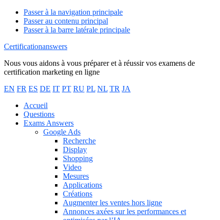
Passer à la navigation principale
Passer au contenu principal
Passer à la barre latérale principale
Certificationanswers
Nous vous aidons à vous préparer et à réussir vos examens de
certification marketing en ligne
EN
FR
ES
DE
IT
PT
RU
PL
NL
TR
JA
Accueil
Questions
Exams Answers
Google Ads
Recherche
Display
Shopping
Video
Mesures
Applications
Créations
Augmenter les ventes hors ligne
Annonces axées sur les performances et