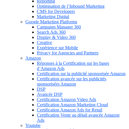
Reporting
Optimisation de l’Inbound Marketing
CMS for Developers
Marketing Digital
Google Marketing Platforms
Campaign Manager 360
Search Ads 360
Display & Video 360
Creative
Expérience sur Mobile
Privacy for Agencies and Partners
Amazon
Réponses à la Certification sur les bases
d’Amazon Ads
Certification sur la publicité sponsorisée Amazon
Certification avancée sur les publicités
sponsorisées Amazon
DSP
Avancée DSP
Certification Amazon Video Ads
Certification Amazon Marketing Cloud
Certification Amazon Ads for Retail
Certification Vente au détail avancée Amazon
Ads
Youtube