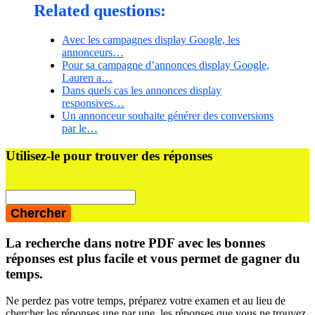
Related questions:
Avec les campagnes display Google, les
annonceurs…
Pour sa campagne d’annonces display Google,
Lauren a…
Dans quels cas les annonces display
responsives…
Un annonceur souhaite générer des conversions
par le…
Barre
Utilisez-le pour trouver des réponses
latérale
principale
La recherche dans notre PDF avec les bonnes
réponses est plus facile et vous permet de gagner du
temps.
Ne perdez pas votre temps, préparez votre examen et au lieu de
chercher les réponses une par une, les réponses que vous ne trouvez