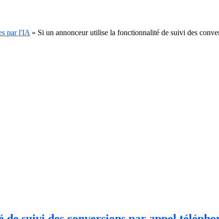
s par l'IA
»
Si un annonceur utilise la fonctionnalité de suivi des conv
té de suivi des conversions par appel télép