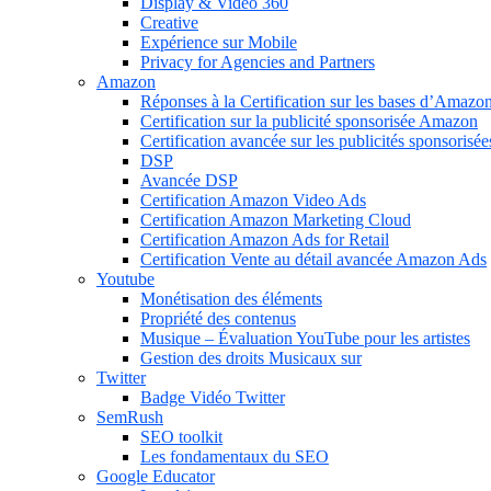
Display & Video 360
Creative
Expérience sur Mobile
Privacy for Agencies and Partners
Amazon
Réponses à la Certification sur les bases d’Amazo
Certification sur la publicité sponsorisée Amazon
Certification avancée sur les publicités sponsoris
DSP
Avancée DSP
Certification Amazon Video Ads
Certification Amazon Marketing Cloud
Certification Amazon Ads for Retail
Certification Vente au détail avancée Amazon Ads
Youtube
Monétisation des éléments
Propriété des contenus
Musique – Évaluation YouTube pour les artistes
Gestion des droits Musicaux sur
Twitter
Badge Vidéo Twitter
SemRush
SEO toolkit
Les fondamentaux du SEO
Google Educator