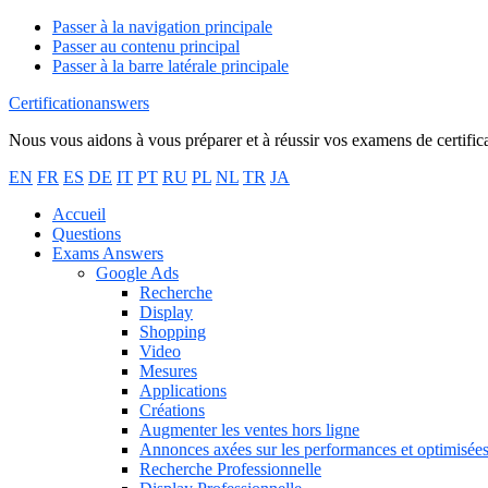
Passer à la navigation principale
Passer au contenu principal
Passer à la barre latérale principale
Certificationanswers
Nous vous aidons à vous préparer et à réussir vos examens de certific
EN
FR
ES
DE
IT
PT
RU
PL
NL
TR
JA
Accueil
Questions
Exams Answers
Google Ads
Recherche
Display
Shopping
Video
Mesures
Applications
Créations
Augmenter les ventes hors ligne
Annonces axées sur les performances et optimisées
Recherche Professionnelle